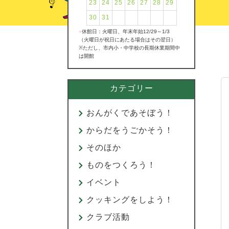
23
24
25
26
27
28
29
30
31
●
休館日：火曜日、年末年始12/29～1/3
（火曜日が祝日にあたる場合はその翌日）
※ただし、市内小・中学校の長期休業期間中
は開館
カテゴリー
おんがくであそぼう！
からだをうごかそう！
そのほか
ものをつくろう！
イベント
クッキングをしよう！
クラブ活動