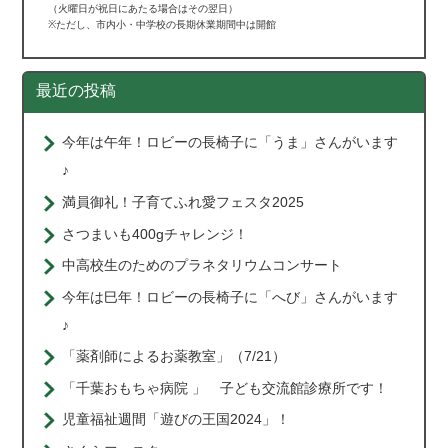
（火曜日が祝日にあたる場合はその翌日）
※ただし、市内小・中学校の長期休業期間中は開館
最近の投稿
今年は午年！ロビーの長椅子に「うま」さんがいます
♪
満員御礼！子育てふれ愛フェスタ2025
さつまいも400gチャレンジ！
中高校生のためのプラネタリウムコンサート
今年は巳年！ロビーの長椅子に「へび」さんがいます
♪
「薬剤師によるお薬教室」（7/21）
「千葉おもちゃ病院 」 子ども交流館診療所です！
児童福祉週間「遊びの王国2024」！