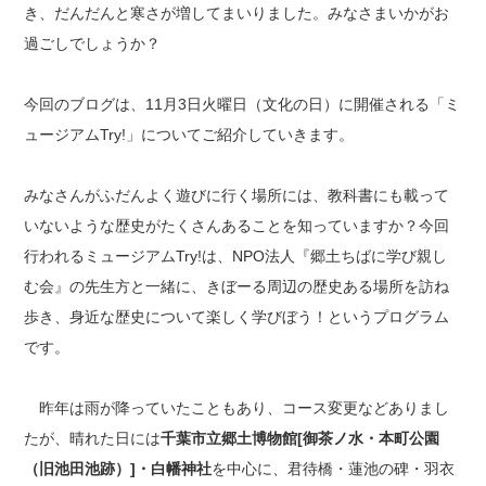
き、だんだんと寒さが増してまいりました。みなさまいかがお
過ごしでしょうか？
今回のブログは、11月3日火曜日（文化の日）に開催される「ミ
ュージアムTry!」についてご紹介していきます。
みなさんがふだんよく遊びに行く場所には、教科書にも載って
いないような歴史がたくさんあることを知っていますか？今回
行われるミュージアムTry!は、NPO法人『郷土ちばに学び親し
む会』の先生方と一緒に、きぼーる周辺の歴史ある場所を訪ね
歩き、身近な歴史について楽しく学びぼう！というプログラム
です。
昨年は雨が降っていたこともあり、コース変更などありまし
たが、晴れた日には
千葉市立郷土博物館[御茶ノ水・本町公園
（旧池田池跡）]・白幡神社
を中心に、君待橋・蓮池の碑・羽衣