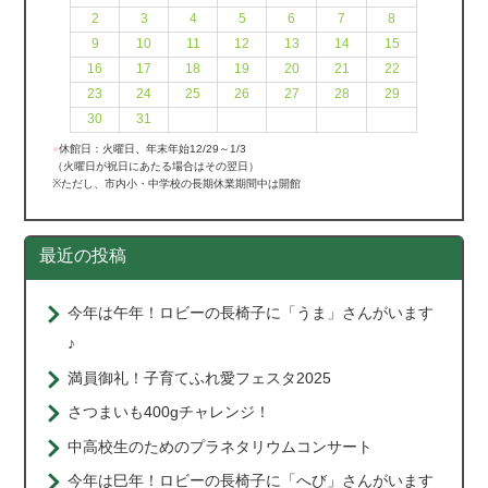
2
3
4
5
6
7
8
9
10
11
12
13
14
15
16
17
18
19
20
21
22
23
24
25
26
27
28
29
30
31
●
休館日：火曜日、年末年始12/29～1/3
（火曜日が祝日にあたる場合はその翌日）
※ただし、市内小・中学校の長期休業期間中は開館
最近の投稿
今年は午年！ロビーの長椅子に「うま」さんがいます
♪
満員御礼！子育てふれ愛フェスタ2025
さつまいも400gチャレンジ！
中高校生のためのプラネタリウムコンサート
今年は巳年！ロビーの長椅子に「へび」さんがいます