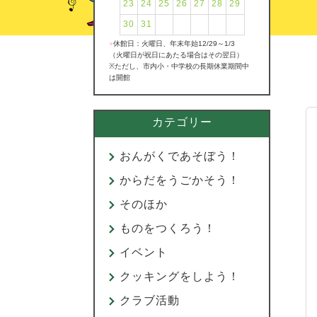
23
24
25
26
27
28
29
30
31
●
休館日：火曜日、年末年始12/29～1/3
（火曜日が祝日にあたる場合はその翌日）
※ただし、市内小・中学校の長期休業期間中
は開館
カテゴリー
おんがくであそぼう！
からだをうごかそう！
そのほか
ものをつくろう！
イベント
クッキングをしよう！
クラブ活動