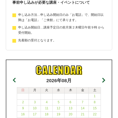
事前申し込みが必要な講座・イベントについて
申し込み方法…申し込み開始日のみ「お電話」で、開始日以
降は「お電話」「ご来館」にて承ります。
申し込み開始日…講座予定日の前月第２木曜日午前９時 から
受付開始。
先着順の受付となります。
2026年08月
日
月
火
水
木
金
土
1
2
3
4
5
6
7
8
9
10
11
12
13
14
15
16
17
18
19
20
21
22