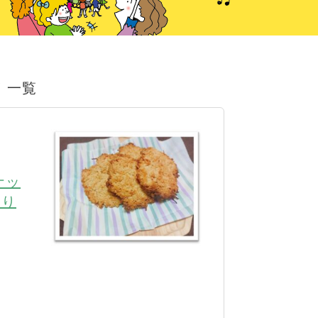
！一覧
ナッ
より