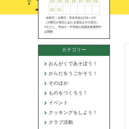
23
24
25
26
27
28
29
30
31
●
休館日：火曜日、年末年始12/29～1/3
（火曜日が祝日にあたる場合はその翌日）
※ただし、市内小・中学校の長期休業期間中
は開館
カテゴリー
おんがくであそぼう！
からだをうごかそう！
そのほか
ものをつくろう！
イベント
クッキングをしよう！
クラブ活動