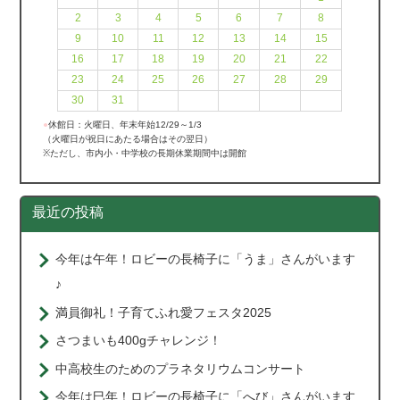
2
3
4
5
6
7
8
9
10
11
12
13
14
15
16
17
18
19
20
21
22
23
24
25
26
27
28
29
30
31
●
休館日：火曜日、年末年始12/29～1/3
（火曜日が祝日にあたる場合はその翌日）
※ただし、市内小・中学校の長期休業期間中は開館
最近の投稿
今年は午年！ロビーの長椅子に「うま」さんがいます
♪
満員御礼！子育てふれ愛フェスタ2025
さつまいも400gチャレンジ！
中高校生のためのプラネタリウムコンサート
今年は巳年！ロビーの長椅子に「へび」さんがいます